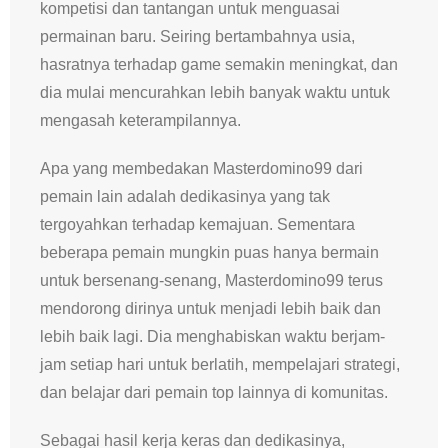
kompetisi dan tantangan untuk menguasai
permainan baru. Seiring bertambahnya usia,
hasratnya terhadap game semakin meningkat, dan
dia mulai mencurahkan lebih banyak waktu untuk
mengasah keterampilannya.
Apa yang membedakan Masterdomino99 dari
pemain lain adalah dedikasinya yang tak
tergoyahkan terhadap kemajuan. Sementara
beberapa pemain mungkin puas hanya bermain
untuk bersenang-senang, Masterdomino99 terus
mendorong dirinya untuk menjadi lebih baik dan
lebih baik lagi. Dia menghabiskan waktu berjam-
jam setiap hari untuk berlatih, mempelajari strategi,
dan belajar dari pemain top lainnya di komunitas.
Sebagai hasil kerja keras dan dedikasinya,