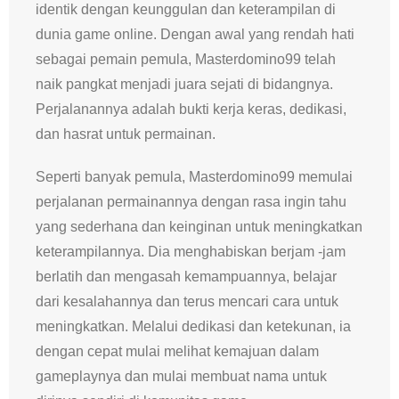
identik dengan keunggulan dan keterampilan di
dunia game online. Dengan awal yang rendah hati
sebagai pemain pemula, Masterdomino99 telah
naik pangkat menjadi juara sejati di bidangnya.
Perjalanannya adalah bukti kerja keras, dedikasi,
dan hasrat untuk permainan.
Seperti banyak pemula, Masterdomino99 memulai
perjalanan permainannya dengan rasa ingin tahu
yang sederhana dan keinginan untuk meningkatkan
keterampilannya. Dia menghabiskan berjam -jam
berlatih dan mengasah kemampuannya, belajar
dari kesalahannya dan terus mencari cara untuk
meningkatkan. Melalui dedikasi dan ketekunan, ia
dengan cepat mulai melihat kemajuan dalam
gameplaynya dan mulai membuat nama untuk