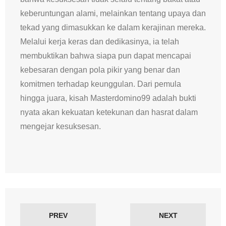
keberuntungan alami, melainkan tentang upaya dan
tekad yang dimasukkan ke dalam kerajinan mereka.
Melalui kerja keras dan dedikasinya, ia telah
membuktikan bahwa siapa pun dapat mencapai
kebesaran dengan pola pikir yang benar dan
komitmen terhadap keunggulan. Dari pemula
hingga juara, kisah Masterdomino99 adalah bukti
nyata akan kekuatan ketekunan dan hasrat dalam
mengejar kesuksesan.
PREV
NEXT