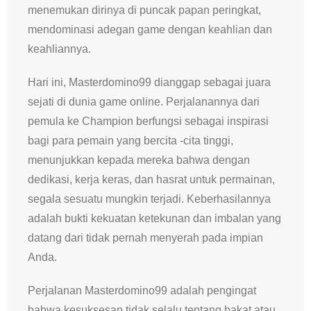
menemukan dirinya di puncak papan peringkat,
mendominasi adegan game dengan keahlian dan
keahliannya.
Hari ini, Masterdomino99 dianggap sebagai juara
sejati di dunia game online. Perjalanannya dari
pemula ke Champion berfungsi sebagai inspirasi
bagi para pemain yang bercita -cita tinggi,
menunjukkan kepada mereka bahwa dengan
dedikasi, kerja keras, dan hasrat untuk permainan,
segala sesuatu mungkin terjadi. Keberhasilannya
adalah bukti kekuatan ketekunan dan imbalan yang
datang dari tidak pernah menyerah pada impian
Anda.
Perjalanan Masterdomino99 adalah pengingat
bahwa kesuksesan tidak selalu tentang bakat atau