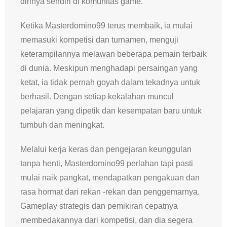
dirinya sendiri di komunitas game.
Ketika Masterdomino99 terus membaik, ia mulai
memasuki kompetisi dan turnamen, menguji
keterampilannya melawan beberapa pemain terbaik
di dunia. Meskipun menghadapi persaingan yang
ketat, ia tidak pernah goyah dalam tekadnya untuk
berhasil. Dengan setiap kekalahan muncul
pelajaran yang dipetik dan kesempatan baru untuk
tumbuh dan meningkat.
Melalui kerja keras dan pengejaran keunggulan
tanpa henti, Masterdomino99 perlahan tapi pasti
mulai naik pangkat, mendapatkan pengakuan dan
rasa hormat dari rekan -rekan dan penggemarnya.
Gameplay strategis dan pemikiran cepatnya
membedakannya dari kompetisi, dan dia segera