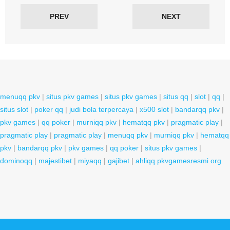
PREV
NEXT
menuqq pkv
|
situs pkv games
|
situs pkv games
|
situs qq
|
slot
|
qq
|
situs slot
|
poker qq
|
judi bola terpercaya
|
x500 slot
|
bandarqq pkv
|
pkv games
|
qq poker
|
murniqq pkv
|
hematqq pkv
|
pragmatic play
|
pragmatic play
|
pragmatic play
|
menuqq pkv
|
murniqq pkv
|
hematqq
pkv
|
bandarqq pkv
|
pkv games
|
qq poker
|
situs pkv games
|
dominoqq
|
majestibet
|
miyaqq
|
gajibet
|
ahliqq.pkvgamesresmi.org