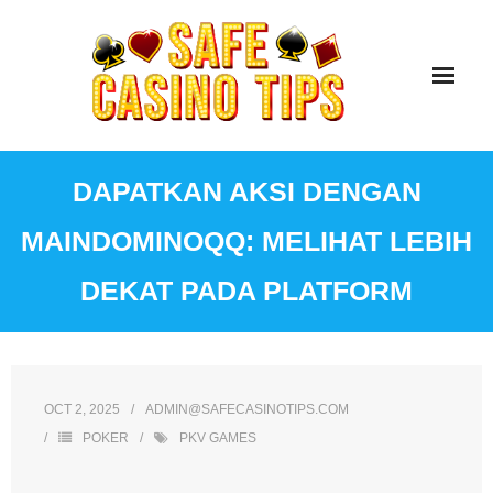
Skip
to
content
DAPATKAN AKSI DENGAN
MAINDOMINOQQ: MELIHAT LEBIH
DEKAT PADA PLATFORM
OCT 2, 2025
ADMIN@SAFECASINOTIPS.COM
POKER
PKV GAMES