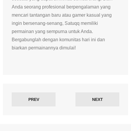
Anda seorang profesional berpengalaman yang
mencari tantangan baru atau gamer kasual yang
ingin bersenang-senang, Satuqq memiliki
permainan yang sempurna untuk Anda.
Bergabunglah dengan komunitas hari ini dan
biarkan permainannya dimulai!
PREV
NEXT