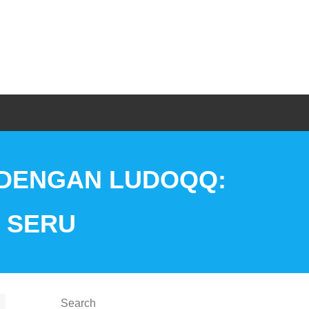
 DENGAN LUDOQQ:
 SERU
Search