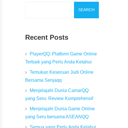
SEARCH
Recent Posts
PlayerQQ: Platform Game Online
Terbaik yang Perlu Anda Ketahui
Temukan Keseruan Judi Online
Bersama Senjaqq
Menjelajahi Dunia CamarQQ
yang Seru: Review Komprehensif
Menjelajahi Dunia Game Online
yang Seru bersama ASEANQQ
Semua yang Perlu Anda Ketahui