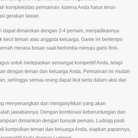
h kompleksitas permainan, karena Anda harus terus-
asi gerakan lawan.
lah dapat dimainkan dengan 2-4 pemain, menjadikannya
kecil teman atau anggota keluarga. Game ini bertempo
pernah merasa bosan saat berlomba menuju garis finis.
gus untuk melepaskan semangat kompetitif Anda, tetapi
katan dengan teman dan keluarga Anda. Permainan ini mudah
n, sehingga semua orang dapat ikut serta dalam aksi dan
yang menyenangkan dan mengasyikkan yang akan
adalah jawabannya. Dengan kombinasi keberuntungan dan
emampuan dimainkan dengan banyak pemain, Ludoqq pasti
Jadi kumpulkan teman dan keluarga Anda, siapkan papannya,
kompetitif Anda dengan Ludoqq!