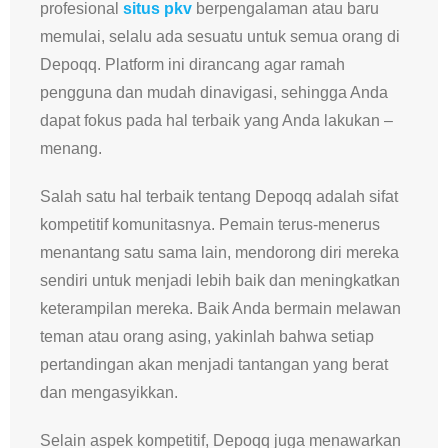
profesional
situs pkv
berpengalaman atau baru
memulai, selalu ada sesuatu untuk semua orang di
Depoqq. Platform ini dirancang agar ramah
pengguna dan mudah dinavigasi, sehingga Anda
dapat fokus pada hal terbaik yang Anda lakukan –
menang.
Salah satu hal terbaik tentang Depoqq adalah sifat
kompetitif komunitasnya. Pemain terus-menerus
menantang satu sama lain, mendorong diri mereka
sendiri untuk menjadi lebih baik dan meningkatkan
keterampilan mereka. Baik Anda bermain melawan
teman atau orang asing, yakinlah bahwa setiap
pertandingan akan menjadi tantangan yang berat
dan mengasyikkan.
Selain aspek kompetitif, Depoqq juga menawarkan