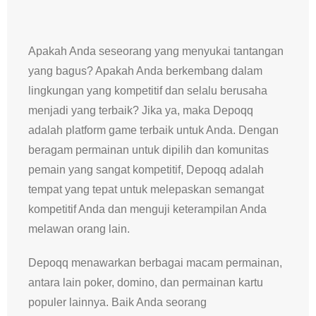
Apakah Anda seseorang yang menyukai tantangan
yang bagus? Apakah Anda berkembang dalam
lingkungan yang kompetitif dan selalu berusaha
menjadi yang terbaik? Jika ya, maka Depoqq
adalah platform game terbaik untuk Anda. Dengan
beragam permainan untuk dipilih dan komunitas
pemain yang sangat kompetitif, Depoqq adalah
tempat yang tepat untuk melepaskan semangat
kompetitif Anda dan menguji keterampilan Anda
melawan orang lain.
Depoqq menawarkan berbagai macam permainan,
antara lain poker, domino, dan permainan kartu
populer lainnya. Baik Anda seorang