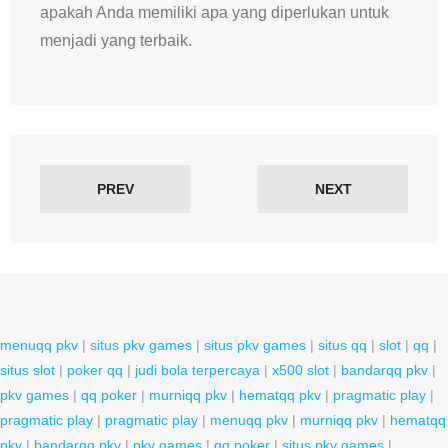
apakah Anda memiliki apa yang diperlukan untuk
menjadi yang terbaik.
PREV
NEXT
menuqq pkv
|
situs pkv games
|
situs pkv games
|
situs qq
|
slot
|
qq
|
situs slot
|
poker qq
|
judi bola terpercaya
|
x500 slot
|
bandarqq pkv
|
pkv games
|
qq poker
|
murniqq pkv
|
hematqq pkv
|
pragmatic play
|
pragmatic play
|
pragmatic play
|
menuqq pkv
|
murniqq pkv
|
hematqq
pkv
|
bandarqq pkv
|
pkv games
|
qq poker
|
situs pkv games
|