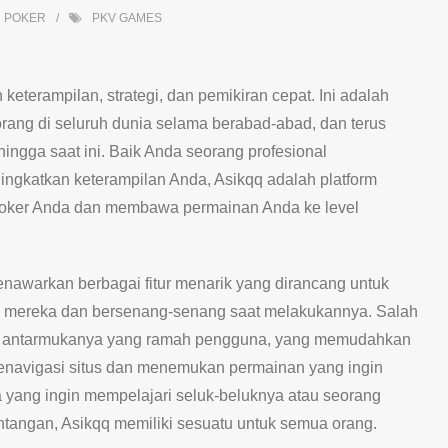
POKER
PKV GAMES
terampilan, strategi, dan pemikiran cepat. Ini adalah
orang di seluruh dunia selama berabad-abad, dan terus
ingga saat ini. Baik Anda seorang profesional
ngkatkan keterampilan Anda, Asikqq adalah platform
poker Anda dan membawa permainan Anda ke level
enawarkan berbagai fitur menarik yang dirancang untuk
mereka dan bersenang-senang saat melakukannya. Salah
alah antarmukanya yang ramah pengguna, yang memudahkan
menavigasi situs dan menemukan permainan yang ingin
yang ingin mempelajari seluk-beluknya atau seorang
ntangan, Asikqq memiliki sesuatu untuk semua orang.