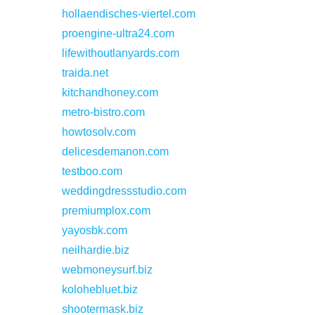
hollaendisches-viertel.com
proengine-ultra24.com
lifewithoutlanyards.com
traida.net
kitchandhoney.com
metro-bistro.com
howtosolv.com
delicesdemanon.com
testboo.com
weddingdressstudio.com
premiumplox.com
yayosbk.com
neilhardie.biz
webmoneysurf.biz
kolohebluet.biz
shootermask.biz