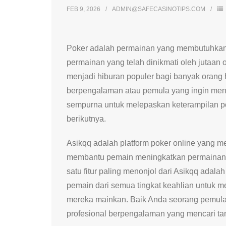
FEB 9, 2026
ADMIN@SAFECASINOTIPS.COM
Poker adalah permainan yang membutuhkan ke
permainan yang telah dinikmati oleh jutaan 
menjadi hiburan populer bagi banyak orang h
berpengalaman atau pemula yang ingin meni
sempurna untuk melepaskan keterampilan 
berikutnya.
Asikqq adalah platform poker online yang m
membantu pemain meningkatkan permainan 
satu fitur paling menonjol dari Asikqq ad
pemain dari semua tingkat keahlian untuk 
mereka mainkan. Baik Anda seorang pemula 
profesional berpengalaman yang mencari ta