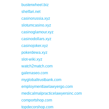
busterwheel.biz
shelfari.net
casinorussia.xyz
slotumcasino.xyz
casinoglamour.xyz
casinodollars.xyz
casinojoker.xyz
pokerdewa.xyz
slot-wiki.xyz
watch2match.com
galenaseo.com
myglobaltrustbank.com
employmentlawlawyergo.com
medicalmalpracticelawyersinc.com
comportshop.com
topdecorshop.com