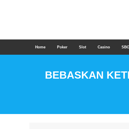
Skip
to
content
Home
Poker
Slot
Casino
SBO
BEBASKAN KET