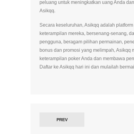
peluang untuk meningkatkan uang Anda dan 
Asikqq.
Secara keseluruhan, Asikqq adalah platform
keterampilan mereka, bersenang-senang, d
pengguna, beragam pilihan permainan, pen
bonus dan promosi yang melimpah, Asikqq 
keterampilan poker Anda dan membawa perm
Daftar ke Asikqq hari ini dan mulailah berm
PREV