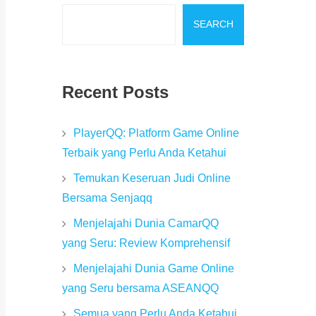
SEARCH
Recent Posts
PlayerQQ: Platform Game Online
Terbaik yang Perlu Anda Ketahui
Temukan Keseruan Judi Online
Bersama Senjaqq
Menjelajahi Dunia CamarQQ
yang Seru: Review Komprehensif
Menjelajahi Dunia Game Online
yang Seru bersama ASEANQQ
Semua yang Perlu Anda Ketahui